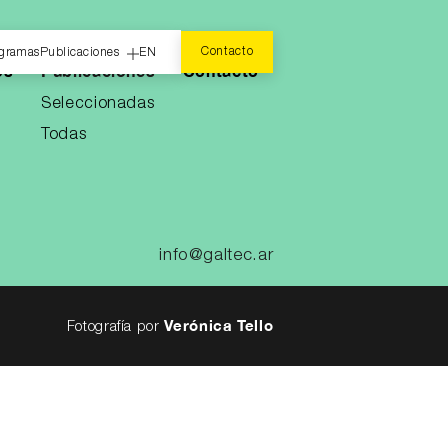
Contacto
gramas
Publicaciones
EN
os
Publicaciones
Contacto
Seleccionadas
Todas
info@galtec.ar
Verónica Tello
Fotografía por