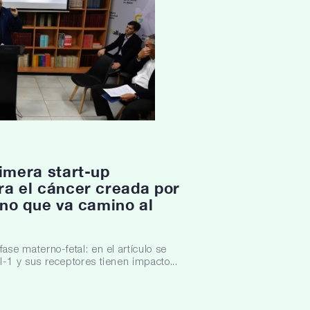
rimera start-up
ra el cáncer creada por
ino que va camino al
fase materno-fetal: en el artículo se
l-1 y sus receptores tienen impacto...