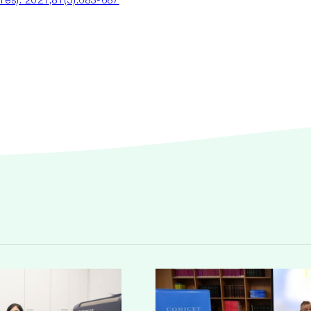
ires). 2021;81(5):683-687