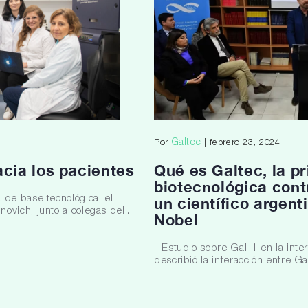
Galtec
Por
| febrero 23, 2024
acia los pacientes
Qué es Galtec, la p
biotecnológica cont
 de base tecnológica, el
un científico argent
vich, junto a colegas del...
Nobel
- Estudio sobre Gal-1 en la inter
describió la interacción entre Ga