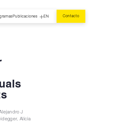
Contacto
gramas
Publicaciones
EN
r
uals
ts
Alejandro J
degger, Alicia