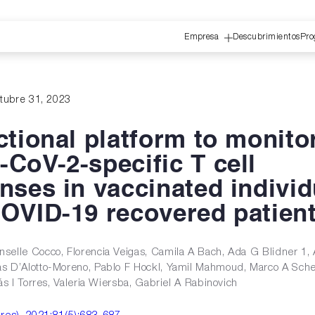
Empresa
Descubrimientos
Pro
ctubre 31, 2023
ctional platform to monito
CoV-2-specific T cell
nses in vaccinated individ
OVID-19 recovered patien
selle Cocco, Florencia Veigas, Camila A Bach, Ada G Blidner 1, 
s D’Alotto-Moreno, Pablo F Hockl, Yamil Mahmoud, Marco A Schei
lás I Torres, Valeria Wiersba, Gabriel A Rabinovich