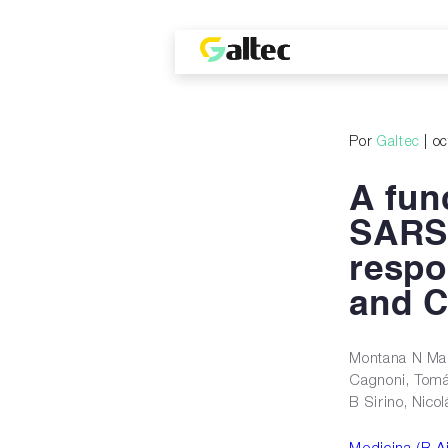
Por
Galtec
| o
A fun
SARS-
respo
and C
Montana N Man
Cagnoni, Tomá
B Sirino, Nico