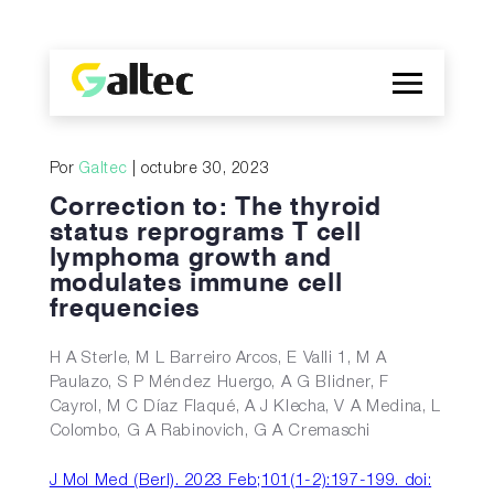
Empresa
Por
Galtec
| octubre 30, 2023
Descubrimientos
Correction to: The thyroid
Programas
status reprograms T cell
lymphoma growth and
Publicaciones
modulates immune cell
EN
frequencies
H A Sterle, M L Barreiro Arcos, E Valli 1, M A
Paulazo, S P Méndez Huergo, A G Blidner, F
Cayrol, M C Díaz Flaqué, A J Klecha, V A Medina, L
Colombo, G A Rabinovich, G A Cremaschi
J Mol Med (Berl). 2023 Feb;101(1-2):197-199. doi: