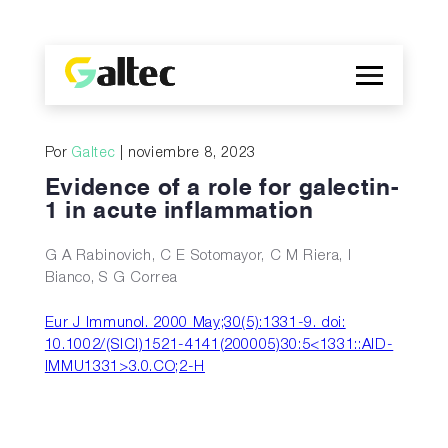
Empresa
Por
Galtec
| noviembre 8, 2023
Descubrimientos
Evidence of a role for galectin-
Programas
1 in acute inflammation
Publicaciones
EN
G A Rabinovich, C E Sotomayor, C M Riera, I
Bianco, S G Correa
Eur J Immunol. 2000 May;30(5):1331-9. doi:
10.1002/(SICI)1521-4141(200005)30:5<1331::AID-
IMMU1331>3.0.CO;2-H