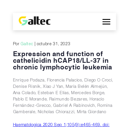
Empresa
Por
Galtec
| octubre 31, 2023
Descubrimientos
Expression and function of
Programas
cathelicidin hCAP18/LL-37 in
chronic lymphocytic leukemia
Publicaciones
EN
Enrique Podaza, Florencia Palacios, Diego O Croci,
Denise Risnik, Xiao J Yan, María Belén Almejún,
Ana Colado, Esteban E Elías, Mercedes Borge,
Pablo E Morande, Raimundo Bezares, Horacio
Fernández-Grecco, Gabriel A Rabinovich, Romina
Gamberale, Nicholas Chiorazzi, Mirta Giordano
Haematologica 2020 Sep 1;105(9):e465-469. doi: