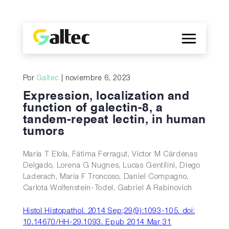
Empresa
Por
Galtec
| noviembre 6, 2023
Descubrimientos
Expression, localization and
Programas
function of galectin-8, a
tandem-repeat lectin, in human
Publicaciones
tumors
EN
María T Elola, Fátima Ferragut, Víctor M Cárdenas
Delgado, Lorena G Nugnes, Lucas Gentilini, Diego
Laderach, María F Troncoso, Daniel Compagno,
Carlota Wolfenstein-Todel, Gabriel A Rabinovich
Histol Histopathol. 2014 Sep;29(9):1093-105. doi:
10.14670/HH-29.1093. Epub 2014 Mar 31