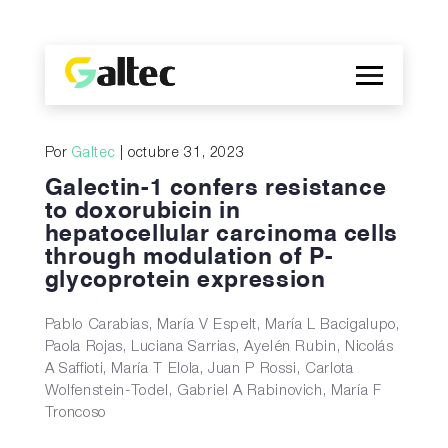
Empresa
Por
Galtec
| octubre 31, 2023
Descubrimientos
Galectin-1 confers resistance
Programas
to doxorubicin in
hepatocellular carcinoma cells
Publicaciones
through modulation of P-
EN
glycoprotein expression
Pablo Carabias, María V Espelt, María L Bacigalupo,
Paola Rojas, Luciana Sarrias, Ayelén Rubin, Nicolás
A Saffioti, María T Elola, Juan P Rossi, Carlota
Wolfenstein-Todel, Gabriel A Rabinovich, María F
Troncoso