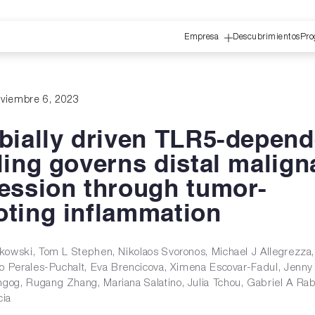
Empresa
Descubrimientos
Pro
oviembre 6, 2023
bially driven TLR5-depend
ling governs distal malign
ession through tumor-
ting inflammation
kowski, Tom L Stephen, Nikolaos Svoronos, Michael J Allegrezza,
do Perales-Puchalt, Eva Brencicova, Ximena Escovar-Fadul, Jenn
og, Rugang Zhang, Mariana Salatino, Julia Tchou, Gabriel A Rab
cia