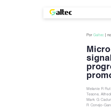
Por
Galtec
| n
Micro
signa
progr
promo
Melanie R Rut
Tesone, Alfre
Mark G Cadung
R Conejo-Gar