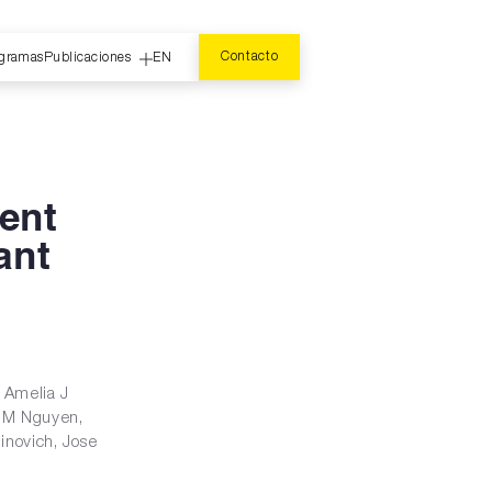
Contacto
gramas
Publicaciones
EN
ent
ant
 Amelia J
y M Nguyen,
inovich, Jose