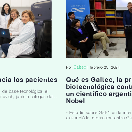
Galtec
Por
| febrero 23, 2024
acia los pacientes
Qué es Galtec, la p
biotecnológica cont
 de base tecnológica, el
un científico argent
vich, junto a colegas del...
Nobel
- Estudio sobre Gal-1 en la inter
describió la interacción entre Ga