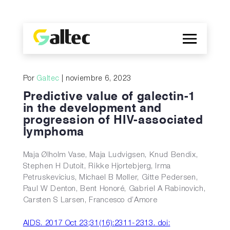
Empresa
Por
Galtec
| noviembre 6, 2023
Descubrimientos
Predictive value of galectin-1
Programas
in the development and
progression of HIV-associated
Publicaciones
lymphoma
EN
Maja Ølholm Vase, Maja Ludvigsen, Knud Bendix,
Stephen H Dutoit, Rikke Hjortebjerg, Irma
Petruskevicius, Michael B Møller, Gitte Pedersen,
Paul W Denton, Bent Honoré, Gabriel A Rabinovich,
Carsten S Larsen, Francesco d’Amore
AIDS. 2017 Oct 23;31(16):2311-2313. doi: